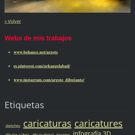
« Volver
Webs de mis trabajos
www.behance.net/argote
es.pinterest.com/arkangelabad/
www.instagram.com/argote_dibujante/
Etiquetas
caricaturas
caricatures
sketches
infografía 3D
dibujos a lápiz
dibujo digital
bocetos