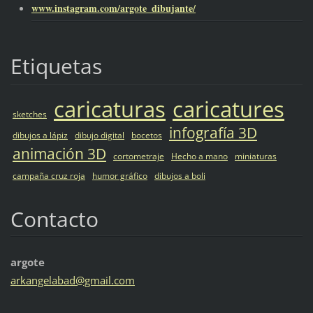
www.instagram.com/argote_dibujante/
Etiquetas
caricaturas
caricatures
sketches
infografía 3D
dibujos a lápiz
dibujo digital
bocetos
animación 3D
cortometraje
Hecho a mano
miniaturas
campaña cruz roja
humor gráfico
dibujos a boli
Contacto
argote
arkangel
abad@gma
il.com