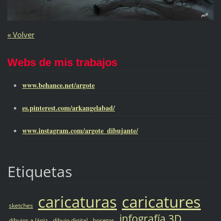
« Volver
Webs de mis trabajos
www.behance.net/argote
es.pinterest.com/arkangelabad/
www.instagram.com/argote_dibujante/
Etiquetas
caricaturas
caricatures
sketches
infografía 3D
dibujos a lápiz
dibujo digital
bocetos