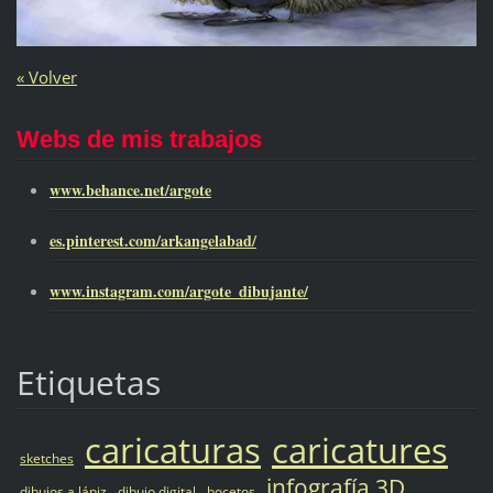
« Volver
Webs de mis trabajos
www.behance.net/argote
es.pinterest.com/arkangelabad/
www.instagram.com/argote_dibujante/
Etiquetas
caricaturas
caricatures
sketches
infografía 3D
dibujos a lápiz
dibujo digital
bocetos